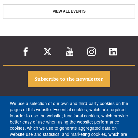
VIEW ALL EVENTS
Subscribe to the newsletter
École normale supérieure - PSL
We use a selection of our own and third-party cookies on the
pages of this website: Essential cookies, which are required
45 rue d’Ulm
in order to use the website; functional cookies, which provide
F-75230 Paris cedex 05
better easy of use when using the website; performance
Tél. +33 (0)1 44 32 30 00 (standard)
cookies, which we use to generate aggregated data on
website use and statistics; and marketing cookies, which are