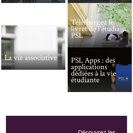
Téléchargez le
livret de l'étudiant
PSL
La vie associative
PSL Apps : des
applications
dédiées à la vie
étudiante
Découvrez les