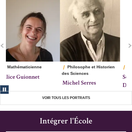
n
Philosophe
Mathématicienne
Souleymane Bachir
Sylvia Serfaty
R
Diagne
VOIR TOUS LES PORTRAITS
Intégrer l'École