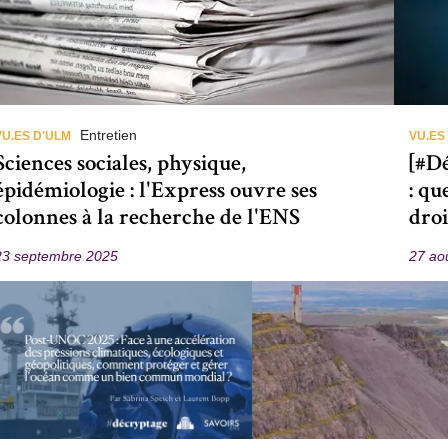
Entretien
VU.ES D'ULM
VU.ES
Sciences sociales, physique,
[#Dé
épidémiologie : l'Express ouvre ses
: qu
colonnes à la recherche de l'ENS
droi
23 septembre 2025
27 ao