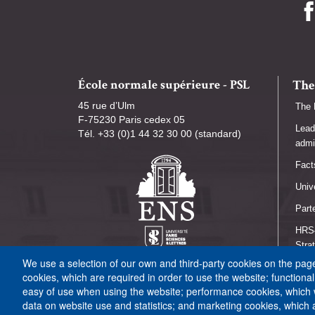
École normale supérieure - PSL
The
45 rue d’Ulm
The 
F-75230 Paris cedex 05
Lead
Tél. +33 (0)1 44 32 30 00 (standard)
admi
Fact
Univ
Part
HRS4
Stra
We use a selection of our own and third-party cookies on the pages
Une 
cookies, which are required in order to use the website; functiona
easy of use when using the website; performance cookies, which
data on website use and statistics; and marketing cookies, which 