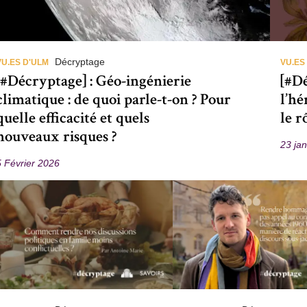
Décryptage
VU.ES D'ULM
VU.ES
[#Décryptage] : Géo-ingénierie
[#D
climatique : de quoi parle-t-on ? Pour
l’hé
quelle efficacité et quels
le r
nouveaux risques ?
23 ja
5 Février 2026