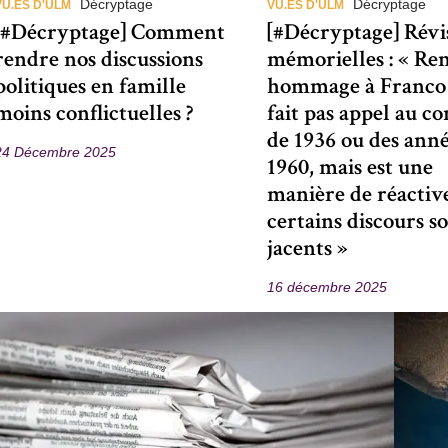
Décryptage
Décryptage
VU.ES D'ULM
VU.ES D'ULM
[#Décryptage] Comment
[#Décryptage] Révi
rendre nos discussions
mémorielles : « Re
politiques en famille
hommage à Franco
moins conflictuelles ?
fait pas appel au c
de 1936 ou des ann
24 Décembre 2025
1960, mais est une
manière de réactiv
certains discours so
jacents »
16 décembre 2025