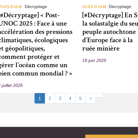
Décryptage
Décryptage
VU.ES D'ULM
VU.ES D'ULM
[#Décryptage] « Post-
[#Décryptage] En S
UNOC 2025 : Face à une
la solastalgie du seu
accélération des pressions
peuple autochtone
climatiques, écologiques
d’Europe face à la
et géopolitiques,
ruée minière
comment protéger et
19 juin 2025
gérer l’océan comme un
bien commun mondial ? »
 juillet 2025
Pagination
Current
1
Page
2
Page
3
Page
4
Page
5
Next
>
Last
page
page
page