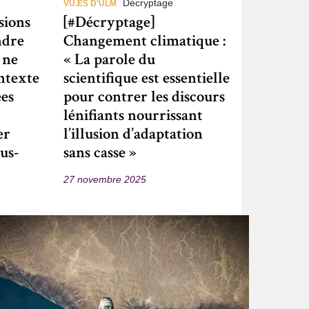
Décryptage
VU.ES D'ULM
sions
[#Décryptage]
ndre
Changement climatique :
 ne
« La parole du
ontexte
scientifique est essentielle
ées
pour contrer les discours
lénifiants nourrissant
er
l’illusion d’adaptation
us-
sans casse »
27 novembre 2025