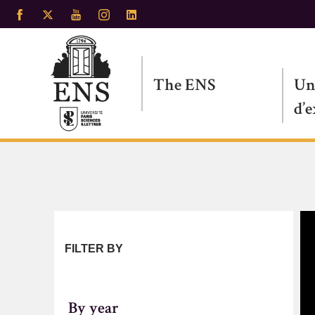
Skip
to
main
content
The ENS
Un
d’
FILTER BY
By year