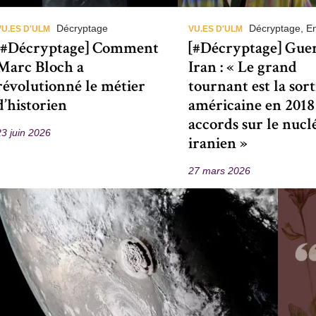
Décryptage
Décryptage, En
VU.ES D'ULM
VU.ES D'ULM
[#Décryptage] Comment
[#Décryptage] Gue
Marc Bloch a
Iran : « Le grand
révolutionné le métier
tournant est la sort
d’historien
américaine en 2018
accords sur le nucl
23 juin 2026
iranien »
27 mars 2026