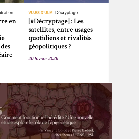
tretien
Décryptage
VU.ES D'ULM
rre en
[#Décryptage] : Les
satellites, entre usages
ie
quotidiens et rivalités
 des
géopolitiques ?
éaire
20 février 2026