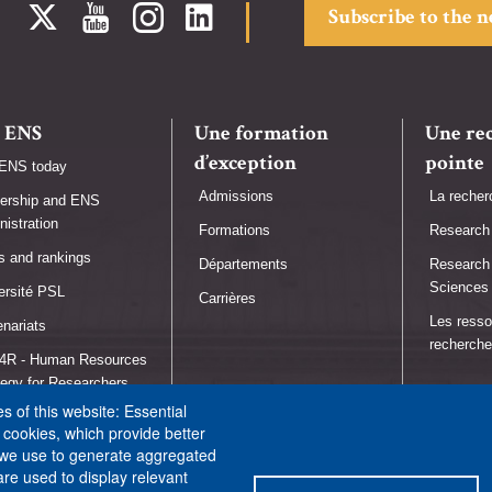
Subscribe to the 
 ENS
Une formation
Une re
d’exception
pointe
ENS today
Admissions
La recher
ership and ENS
nistration
Formations
Research 
s and rankings
Départements
Research 
Sciences
ersité PSL
Carrières
Les resso
enariats
recherche
R - Human Resources
tegy for Researchers
 of this website: Essential
école engagée
l cookies, which provide better
 we use to generate aggregated
are used to display relevant