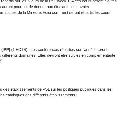
 répartis sur les 5 jours de la PSL week 1. A ces cours seront ajoutés
 auront pour but de donner aux étudiants les savoirs
matiques de la Mineure. Voici comment seront répartis les cours :
s (IPP)
(1 ECTS) : ces conférences réparties sur l’année, seront
s différents domaines. Elles devront être suivies en complémentarité
S.
 des établissements de PSL sur les politiques publiques dans les
es catalogues des différents établissements :