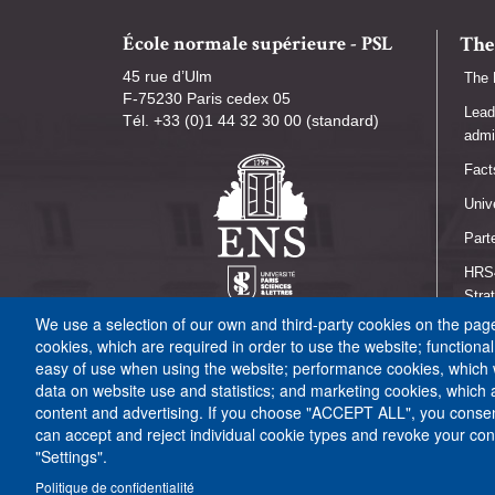
École normale supérieure - PSL
The
45 rue d’Ulm
The 
F-75230 Paris cedex 05
Lead
Tél. +33 (0)1 44 32 30 00 (standard)
admi
Fact
Univ
Part
HRS4
Stra
We use a selection of our own and third-party cookies on the pages
Une 
cookies, which are required in order to use the website; functiona
easy of use when using the website; performance cookies, which
data on website use and statistics; and marketing cookies, which 
content and advertising. If you choose "ACCEPT ALL", you consent
can accept and reject individual cookie types and revoke your cons
"Settings".
Politique de confidentialité