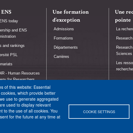
 ENS
Une formation
Une re
d’exception
pointe
ENS today
Admissions
La recher
ership and ENS
nistration
Formations
Research 
s and rankings
Départements
Research 
Sciences
ersité PSL
Carrières
Les resso
enariats
recherche
R - Human Resources
tegy for Researchers
 of this website: Essential
école engagée
l cookies, which provide better
 we use to generate aggregated
are used to display relevant
 to the use of all cookies. You
COOKIE SETTINGS
ent for the future at any time at
Contacts and maps
Settings of all cookies