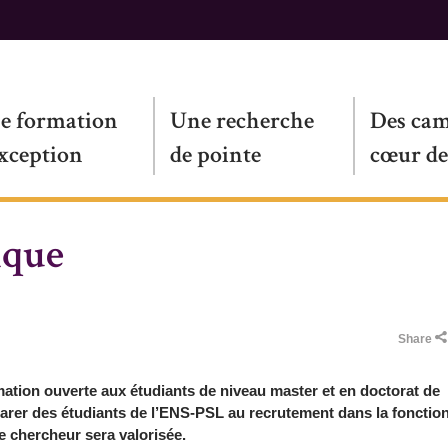
e formation
Une recherche
Des ca
exception
de pointe
cœur de
ique
The ENS today
Admissions
La recherche à l'ENS - PSL
Les lieux de vie
P
D
R
St
Leadership and ENS administration
Formations
Research centers in Letters
Vie de Campus
H
C
L
Facts and rankings
U
Share
Université PSL
ation ouverte aux étudiants de niveau master et en doctorat de
arer des étudiants de l’ENS-PSL au recrutement dans la fonctio
e chercheur sera valorisée.