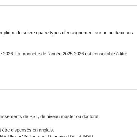
t, implique de suivre quatre types d’enseignement sur un ou deux ans
e 2026. La maquette de l'année 2025-2026 est consultable à titre
blissements de PSL, de niveau master ou doctorat.
t être dispensés en anglais.
t ENS Ulm, ENS Jourdan, Dauphine-PSL et INSP.