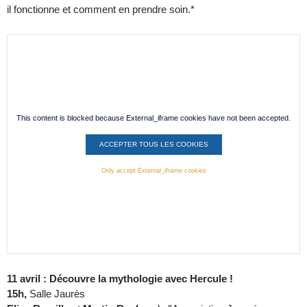
il fonctionne et comment en prendre soin.*
This content is blocked because External_iframe cookies have not been accepted.
ACCEPTER TOUS LES COOKIES
Only accept External_iframe cookies
11 avril : Découvre la mythologie avec Hercule !
15h,
Salle Jaurès