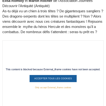
Elisa Romilly
et
Martin Rocher
de l'Association Journées
Découvrir l'Antiquité (Antiquité)
As-tu déjà vu un chien à trois têtes ? De gigantesques sangliers ?
Des dragons-serpents dont les têtes se multiplient ? Non ? Alors
viens découvrir avec nous ces créatures fantastiques ! Rejouons
ensemble le mythe du héros Hercule et des monstres qu'il a
combattus. De nombreux défis t'attendent : seras-tu prêt·es ?
This content is blocked because External_iframe cookies have not been accepted.
ACCEPTER TOUS LES COOKIES
Only accept External_iframe cookies