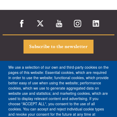
Subscribe to the newsletter
École normale supérieure - PSL
We use a selection of our own and third-party cookies on the
pages of this website: Essential cookies, which are required
45 rue d’Ulm
in order to use the website; functional cookies, which provide
F-75230 Paris cedex 05
better easy of use when using the website; performance
Tél. +33 (0)1 44 32 30 00 (standard)
cookies, which we use to generate aggregated data on
website use and statistics; and marketing cookies, which are
used to display relevant content and advertising. If you
choose "ACCEPT ALL", you consent to the use of all
cookies. You can accept and reject individual cookie types
and revoke your consent for the future at any time at