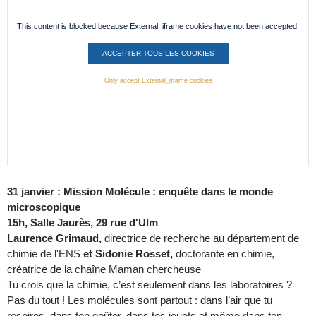
This content is blocked because External_iframe cookies have not been accepted.
ACCEPTER TOUS LES COOKIES
Only accept External_iframe cookies
31 janvier : Mission Molécule : enquête dans le monde
microscopique
15h, Salle Jaurès, 29 rue d'Ulm
Laurence Grimaud,
directrice de recherche au département de
chimie de l'ENS
et Sidonie Rosset,
doctorante en chimie,
créatrice de la chaîne Maman chercheuse
Tu crois que la chimie, c’est seulement dans les laboratoires ?
Pas du tout ! Les molécules sont partout : dans l’air que tu
respires, dans ton goûter, dans tes jouets et même dans ton