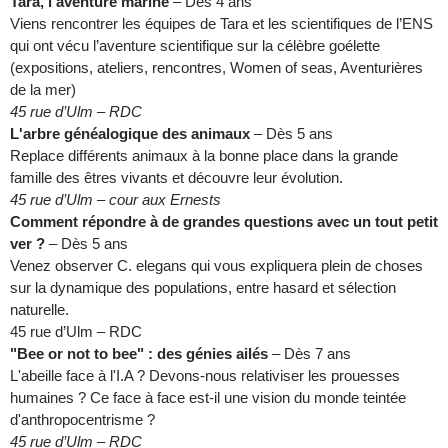
Tara, l’aventure marine
– Dès 4 ans
Viens rencontrer les équipes de Tara et les scientifiques de l’ENS
qui ont vécu l’aventure scientifique sur la célèbre goélette
(expositions, ateliers, rencontres, Women of seas, Aventurières
de la mer)
45 rue d’Ulm – RDC
L'arbre généalogique des animaux
– Dès 5 ans
Replace différents animaux à la bonne place dans la grande
famille des êtres vivants et découvre leur évolution.
45 rue d’Ulm – cour aux Ernests
Comment répondre à de grandes questions avec un tout petit
ver ?
– Dès 5 ans
Venez observer C. elegans qui vous expliquera plein de choses
sur la dynamique des populations, entre hasard et sélection
naturelle.
45 rue d’Ulm – RDC
"Bee or not to bee" : des génies ailés
– Dès 7 ans
L'abeille face à l'I.A ? Devons-nous relativiser les prouesses
humaines ? Ce face à face est-il une vision du monde teintée
d'anthropocentrisme ?
45 rue d’Ulm – RDC