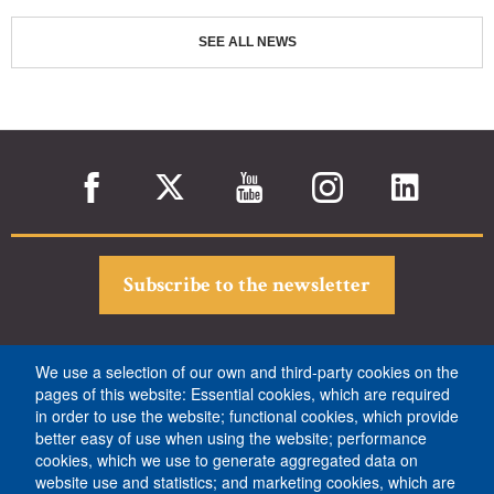
SEE ALL NEWS
Subscribe to the newsletter
École normale supérieure - PSL
We use a selection of our own and third-party cookies on the
pages of this website: Essential cookies, which are required
45 rue d’Ulm
in order to use the website; functional cookies, which provide
F-75230 Paris cedex 05
better easy of use when using the website; performance
Tél. +33 (0)1 44 32 30 00 (standard)
cookies, which we use to generate aggregated data on
website use and statistics; and marketing cookies, which are