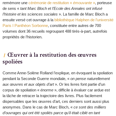
remémore une
cérémonie de restitution «
émouvante
»
, porteuse
de sens «
tant Marc Bloch et l’Ecole des Annales ont infusé
l’histoire et les sciences sociales
». La famille de Marc Bloch a
ensuite versé cet ouvrage à la
bibliothèque Halphen de l’université
Paris I Panthéon Sorbonne
, constituée entre autres de 700
volumes dont 36 recueils regroupant 488 tirés-à-part, autrefois
propriétés de l’historien.
Œuvrer à la restitution des œuvres
spoliées
Comme Anne-Solène Rolland l’explique, en évoquant la spoliation
pendant la Seconde Guerre mondiale, «
on pense naturellement
aux œuvres et aux objets d’art
». Or les livres font partie d’un
corpus de spoliation «
énorme
», difficile à évaluer car ardue est
la tâche de retracer la trajectoire des livres. Plus facilement
dispersables que les œuvres d’art, ces derniers sont aussi plus
anonymes. Dans le cas de Marc Bloch, «
ce sont des milliers
d’ouvrages qui ont été spoliés parce qu’il était ciblé en tant