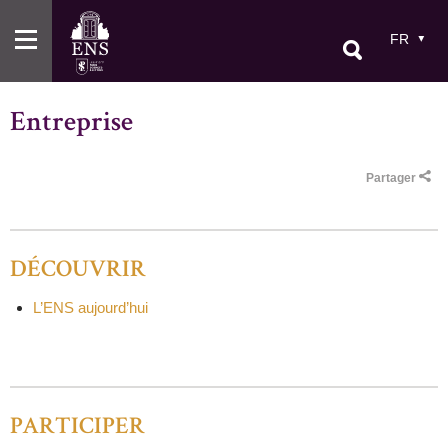
Aller
au
FR
contenu
principal
Entreprise
Partager
DÉCOUVRIR
L’ENS aujourd’hui
PARTICIPER