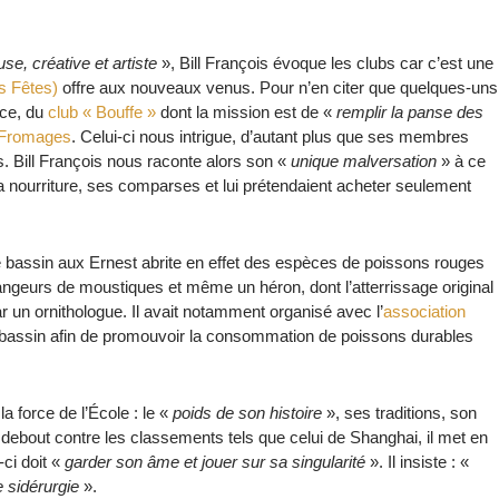
se, créative et artiste
», Bill François évoque les clubs car c’est une
s Fêtes)
offre aux nouveaux venus. Pour n’en citer que quelques-uns
nce, du
club « Bouffe »
dont la mission est de «
remplir la panse des
 Fromages
. Celui-ci nous intrigue, d’autant plus que ses membres
s. Bill François nous raconte alors son «
unique malversation
» à ce
e la nourriture, ses comparses et lui prétendaient acheter seulement
 le bassin aux Ernest abrite en effet des espèces de poissons rouges
ngeurs de moustiques et même un héron, dont l’atterrissage original
 par un ornithologue. Il avait notamment organisé avec l’
association
bassin afin de promouvoir la consommation de poissons durables
la force de l’École : le «
poids de son histoire
», ses traditions, son
t debout contre les classements tels que celui de Shanghai, il met en
-ci doit «
garder son âme et jouer sur sa singularité
». Il insiste : «
e sidérurgie
».