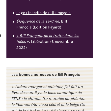
l
Page Linkedin de Bill François
Éloquence de la sardine
, Bill
François (Edition Fayard)
t
«
Bill François, de la truite dans les
idées
»
, Libération (6 novembre
2025)
Les bonnes adresses de Bill François
«
J’adore manger et cuisiner, j’ai fait un
livre dessus. Il y a la base canonique de
l’ENS : le chinois (La muraille du phénix),
le libanais (Au vieux cèdre) et le belge (Le
roi de la frite) qui a brûlé depuis, ce sont