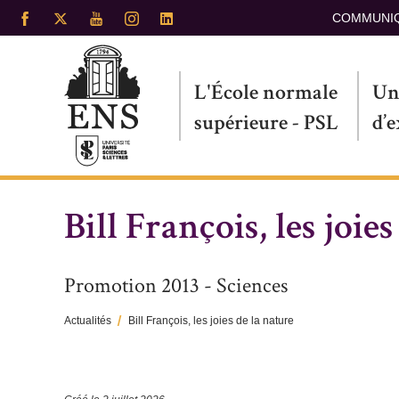
Aller
COMMUNI
au
contenu
principal
L'École normale
Un
supérieure - PSL
d’
Bill François, les joie
Promotion 2013 - Sciences
Actualités
Bill François, les joies de la nature
Fil
d'Ariane