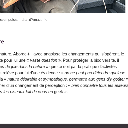
vec un poisson-chat d'Amazonie
re
nature. Aborde-t-il avec angoisse les changements qui s’opèrent, le
e pour lui une «
vaste question
». Pour protéger la biodiversité, il
es de joie dans la nature
» que ce soit par la pratique d’activités
la relève pour lui d’une évidence : «
on ne peut pas défendre quelque
 la «
nature désirable et sympathique, permettre aux gens d’y goûter
»
agner d’un changement de perception : «
bien connaître tous les auteur
us les oiseaux fait de vous un
geek ».