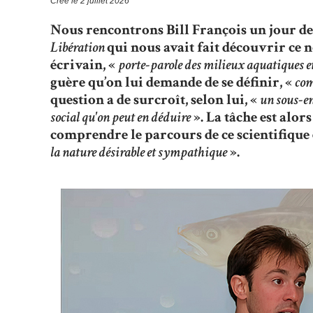
Créé le
2 juillet 2026
Nous rencontrons Bill François un jour de 
Libération
qui nous avait fait découvrir ce n
écrivain, «
porte-parole des milieux aquatiques et
guère qu’on lui demande de se définir, «
com
question a de surcroît, selon lui, «
un sous-en
social qu'on peut en déduire
». La tâche est alors
comprendre le parcours de ce scientifique 
la nature désirable et sympathique
».