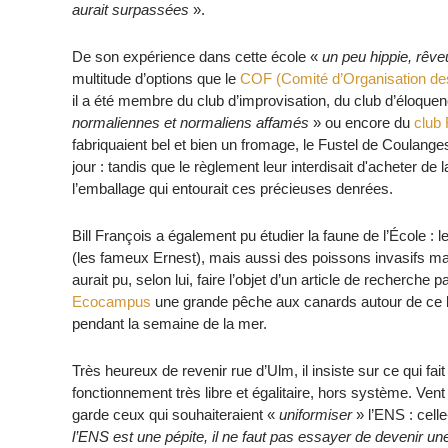
aurait surpassées
».
De son expérience dans cette école «
un peu hippie, rêveu
multitude d’options que le
COF (Comité d’Organisation de
il a été membre du club d’improvisation, du club d’éloque
normaliennes et normaliens affamés
» ou encore du
club
fabriquaient bel et bien un fromage, le Fustel de Coulange
jour : tandis que le règlement leur interdisait d'acheter d
l’emballage qui entourait ces précieuses denrées.
Bill François a également pu étudier la faune de l’École :
(les fameux Ernest), mais aussi des poissons invasifs ma
aurait pu, selon lui, faire l’objet d’un article de recherche
Ecocampus
une grande pêche aux canards autour de ce 
pendant la semaine de la mer.
Très heureux de revenir rue d’Ulm, il insiste sur ce qui fait 
fonctionnement très libre et égalitaire, hors système. Ven
garde ceux qui souhaiteraient «
uniformiser
» l’ENS : celle
l’ENS est une pépite, il ne faut pas essayer de devenir un