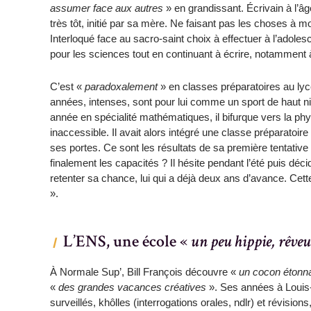
assumer face aux autres
» en grandissant. Écrivain à l’â
très tôt, initié par sa mère. Ne faisant pas les choses à moi
Interloqué face au sacro-saint choix à effectuer à l’adole
pour les sciences tout en continuant à écrire, notamment 
C’est «
paradoxalement
» en classes préparatoires au ly
années, intenses, sont pour lui comme un sport de haut ni
année en spécialité mathématiques, il bifurque vers la physi
inaccessible. Il avait alors intégré une classe préparatoire
ses portes. Ce sont les résultats de sa première tentative au
finalement les capacités ? Il hésite pendant l’été puis déc
retenter sa chance, lui qui a déjà deux ans d’avance. Cette 
».
L’ENS, une école «
un peu hippie, rêveus
À Normale Sup’, Bill François découvre «
un cocon étonn
«
des grandes vacances créatives
». Ses années à Louis-
surveillés, khôlles (interrogations orales, ndlr) et révisions