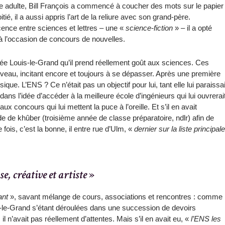
ge adulte, Bill François a commencé à coucher des mots sur le papier
tié, il a aussi appris l’art de la reliure avec son grand-père.
scence entre sciences et lettres – une «
science-fiction
» – il a opté
à l’occasion de concours de nouvelles.
cée Louis-le-Grand qu’il prend réellement goût aux sciences. Ces
veau, incitant encore et toujours à se dépasser. Après une première
que. L’ENS ? Ce n’était pas un objectif pour lui, tant elle lui paraissai
 dans l’idée d’accéder à la meilleure école d’ingénieurs qui lui ouvrerai
x concours qui lui mettent la puce à l’oreille. Et s’il en avait
ide de khûber (troisième année de classe préparatoire, ndlr) afin de
fois, c’est la bonne, il entre rue d’Ulm, «
dernier sur la liste principale
e, créative et artiste
»
ant
», savant mélange de cours, associations et rencontres : comme
le-Grand s’étant déroulées dans une succession de devoirs
, il n’avait pas réellement d’attentes. Mais s’il en avait eu, «
l’ENS les