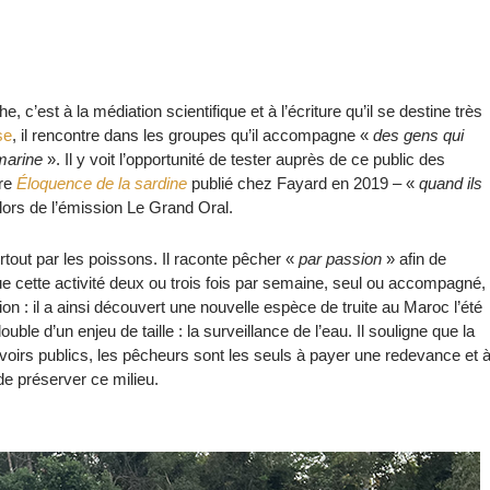
, c’est à la médiation scientifique et à l’écriture qu’il se destine très
se
, il rencontre dans les groupes qu’il accompagne «
des gens qui
marine
». Il y voit l’opportunité de tester auprès de ce public des
vre
Éloquence de la sardine
publié chez Fayard en 2019
«
quand ils
–
lors de l’émission Le Grand Oral.
urtout par les poissons. Il raconte pêcher «
par passion
» afin de
que cette activité deux ou trois fois par semaine, seul ou accompagné,
sion : il a ainsi découvert une nouvelle espèce de truite au Maroc l’été
ouble d’un enjeu de taille : la surveillance de l’eau. Il souligne que la
uvoirs publics, les pêcheurs sont les seuls à payer une redevance et 
de préserver ce milieu.