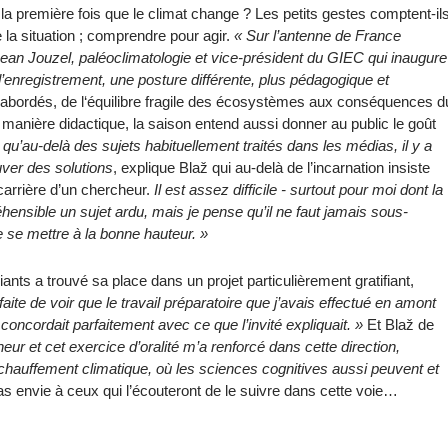
 la première fois que le climat change ? Les petits gestes comptent-il
la situation ; comprendre pour agir.
« Sur l’antenne de France
 Jean Jouzel, paléoclimatologie et vice-président du GIEC qui inaugure
 d’enregistrement, une posture différente, plus pédagogique et
 abordés, de l‘équilibre fragile des écosystèmes aux conséquences d
e manière didactique, la saison entend aussi donner au public le goût
 qu’au-delà des sujets habituellement traités dans les médias, il y a
uver des solutions
, explique Blaž qui au-delà de l’incarnation insiste
carrière d’un chercheur.
Il est assez difficile - surtout pour moi dont la
hensible un sujet ardu, mais je pense qu’il ne faut jamais sous-
e se mettre à la bonne hauteur. »
nts a trouvé sa place dans un projet particulièrement gratifiant,
faite de voir que le travail préparatoire que j’avais effectué en amont
oncordait parfaitement avec ce que l’invité expliquait. »
Et Blaž de
ur et cet exercice d’oralité m’a renforcé dans cette direction,
échauffement climatique, où les sciences cognitives aussi peuvent et
as envie à ceux qui l’écouteront de le suivre dans cette voie…