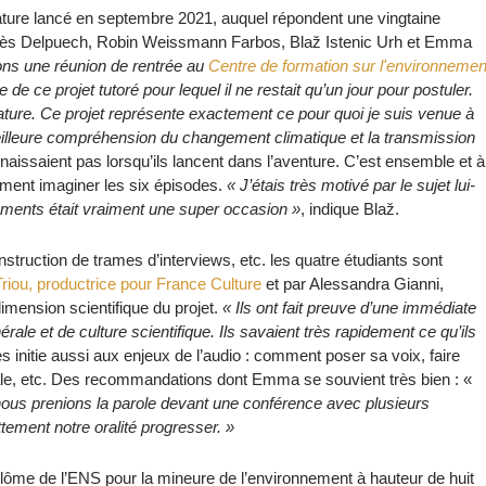
ature lancé en septembre 2021, auquel répondent une vingtaine
: Inès Delpuech, Robin Weissmann Farbos, Blaž Istenic Urh et Emma
ns une réunion de rentrée au
Centre de formation sur l'environnemen
de ce projet tutoré pour lequel il ne restait qu’un jour pour postuler.
ture. Ce projet représente exactement ce pour quoi je suis venue à
meilleure compréhension du changement climatique et la transmission
aissaient pas lorsqu’ils lancent dans l’aventure. C’est ensemble et à
vement imaginer les six épisodes.
« J’étais très motivé par le sujet lui-
ements était vraiment une super occasion »
, indique Blaž.
truction de trames d’interviews, etc. les quatre étudiants sont
Triou, productrice pour France Culture
et par Alessandra Gianni,
imension scientifique du projet.
« Ils ont fait preuve d’une immédiate
érale et de culture scientifique. Ils savaient très rapidement ce qu’ils
s initie aussi aux enjeux de l’audio : comment poser sa voix, faire
entrale, etc. Des recommandations dont Emma se souvient très bien : «
ous prenions la parole devant une conférence avec plusieurs
tement notre oralité progresser. »
plôme de l’ENS pour la mineure de l’environnement à hauteur de huit