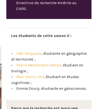
Directrice de recherche émérite au
CNRS.
Les étudiants de cette saison 2 :
•
Inès Delpuech
, étudiante en géographie
et territoires ;
•
Robin Weissmann Farbos
, étudiant en
biologie ;
•
Blaž Istenic Urh
, étudiant en études
cognitives ;
• Emma Doury, étudiante en géosciences.
Parce que la recherche est aussi une