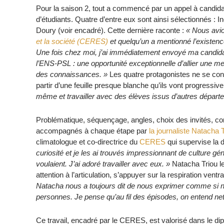
Pour la saison 2, tout a commencé par un appel à candid
d’étudiants. Quatre d’entre eux sont ainsi sélectionnés 
Doury (voir encadré). Cette dernière raconte :
« Nous avio
et la société (CERES)
et quelqu’un a mentionné l’existence 
Une fois chez moi, j’ai immédiatement envoyé ma candida
l’ENS-PSL : une opportunité exceptionnelle d’allier une 
des connaissances. »
Les quatre protagonistes ne se conn
partir d’une feuille presque blanche qu’ils vont progressi
même et travailler avec des élèves issus d’autres départ
Problématique, séquençage, angles, choix des invités, cons
accompagnés à chaque étape par
la journaliste Natacha 
climatologue et co-directrice du
CERES
qui supervise la d
curiosité et je les ai trouvés impressionnant de culture gén
voulaient. J’ai adoré travailler avec eux. »
Natacha Triou le
attention à l’articulation, s’appuyer sur la respiration v
Natacha nous a toujours dit de nous exprimer comme si n
personnes. Je pense qu’au fil des épisodes, on entend net
Ce travail, encadré par le CERES, est valorisé dans le di