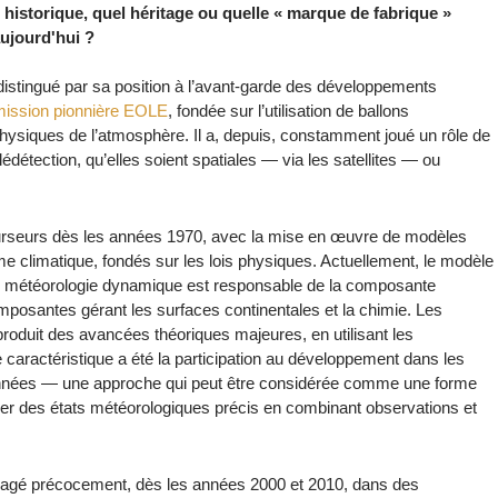
historique, quel héritage ou quelle « marque de fabrique »
aujourd'hui ?
distingué par sa position à l’avant-garde des développements
ission pionnière EOLE
, fondée sur l’utilisation de ballons
hysiques de l’atmosphère. Il a, depuis, constamment joué un rôle de
détection, qu’elles soient spatiales — via les satellites — ou
curseurs dès les années 1970, avec la mise en œuvre de modèles
e climatique, fondés sur les lois physiques. Actuellement, le modèle
 de météorologie dynamique est responsable de la composante
posantes gérant les surfaces continentales et la chimie. Les
roduit des avancées théoriques majeures, en utilisant les
aractéristique a été la participation au développement dans les
onnées — une approche qui peut être considérée comme une forme
tituer des états météorologiques précis en combinant observations et
ngagé précocement, dès les années 2000 et 2010, dans des