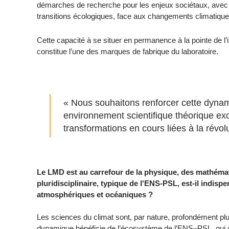
démarches de recherche pour les enjeux sociétaux, avec de
transitions écologiques, face aux changements climatique
Cette capacité à se situer en permanence à la pointe de l’
constitue l’une des marques de fabrique du laboratoire.
« Nous souhaitons renforcer cette dynami
environnement scientifique théorique exce
transformations en cours liées à la révol
Le LMD est au carrefour de la physique, des mathémat
pluridisciplinaire, typique de l'ENS-PSL, est-il indi
atmosphériques et océaniques ?
Les sciences du climat sont, par nature, profondément plur
dynamique bénéficie de l’écosystème de l’ENS–PSL, qui co