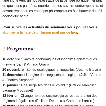
faire signe vers un nouveau stade de la pensée politique, héritant
de questions passées, nourries par les savoirs contemporains, et
devant repenser les concepts philosophiques à la hauteur du défi
écologique actuel.
Pour suivre les actualités du séminaire vous pouvez vous
abonner à la liste de diffusion mail par ce lien
.
Programme
16 octobre
: Savoirs économiques et inégalités épistémiques
(Felwine Sarr & Arnaud Orain)
20 novembre
: Zones écologiques et inégalités (Jeanne Etelain)
11 décembre
: L'origine des inégalités écologique (Julien Vitores
& Charles Stépanoff)
15 janvier
: Des inégalités dans le vivant ? (Patrice Maniglier,
Lauriane Mouysset)
12 février
: Changement de cosmologie et restructuration des
régimes inégalitaires (Philippe Descola & Catherine Larrère)
19 mars
: Une théorie écologique de l’exploitation ? (Ulysse