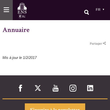
Aller
au
FR
contenu
principal
Annuaire
Partager
Mis à jour le 1/2/2017
S’inscrire à la newsletter