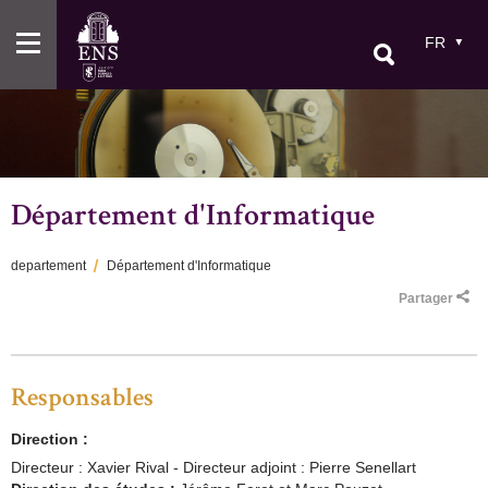
Aller
au
FR
contenu
principal
Département d'Informatique
departement
Département d'Informatique
Fil
Partager
d'Ariane
Responsables
Direction :
Directeur : Xavier Rival - Directeur adjoint : Pierre Senellart