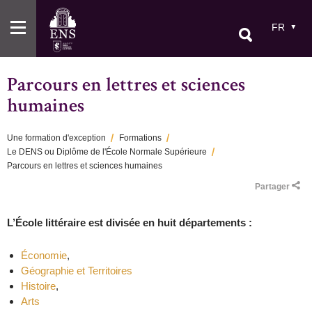
Aller
au
FR
contenu
principal
Parcours en lettres et sciences
humaines
Une formation d'exception
Formations
Le DENS ou Diplôme de l'École Normale Supérieure
Fil
Parcours en lettres et sciences humaines
d'Ariane
Partager
L’École littéraire est divisée en huit départements :
Économie
,
Géographie et Territoires
Histoire
,
Arts