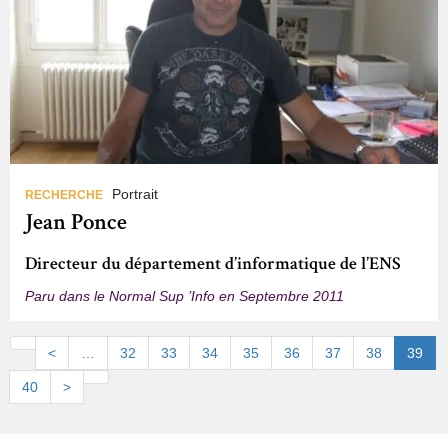
Portrait
RECHERCHE
Jean Ponce
Directeur du département d’informatique de l’ENS
Paru dans le Normal Sup ’Info en Septembre 2011
Pagination
Première
Page
<
…
Page
32
Page
33
Page
34
Page
35
Page
36
Page
37
Page
38
Page
39
page
précédente
actuel
Page
40
Page
>
Dernière
suivante
page