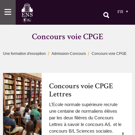
Aller
au
FR
contenu
principal
Concours voie CPGE
Une formation d'exception
Admission-Concours
Concours voie CPGE
Fil
d'Ariane
Concours voie CPGE
Lettres
L’Ecole normale supérieure recrute
une centaine de normaliens élèves
par les deux filières du Concours
Lettres à savoir le concours A/L et le
concours B/L Sciences sociales.